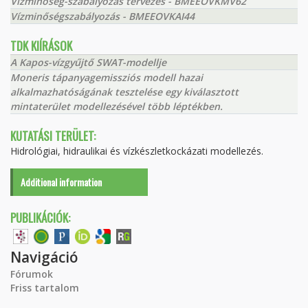
Vízminőség-szabályozás tervezés - BMEEOVKMV62
Vízminőségszabályozás - BMEEOVKAI44
TDK KIÍRÁSOK
A Kapos-vízgyűjtő SWAT-modellje
Moneris tápanyagemissziós modell hazai
alkalmazhatóságának tesztelése egy kiválasztott
mintaterület modellezésével több léptékben.
KUTATÁSI TERÜLET:
Hidrológiai, hidraulikai és vízkészletkockázati modellezés.
Additional information
PUBLIKÁCIÓK:
Navigáció
Fórumok
Friss tartalom