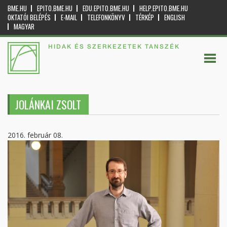
BME.HU
EPITO.BME.HU
EDU.EPITO.BME.HU
HELP.EPITO.BME.HU
OKTATÓI BELÉPÉS
E-MAIL
TELEFONKÖNYV
TÉRKÉP
ENGLISH
MAGYAR
HIDAK ÉS SZERKEZETEK TANSZÉK
JOLÁNKAI ZSOLT
2016. február 08.