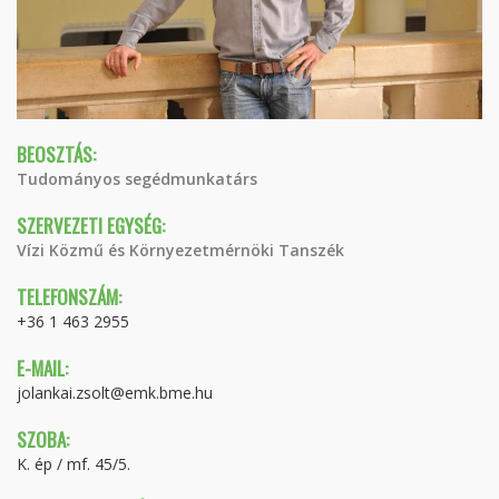
BEOSZTÁS:
Tudományos segédmunkatárs
SZERVEZETI EGYSÉG:
Vízi Közmű és Környezetmérnöki Tanszék
TELEFONSZÁM:
+36 1 463 2955
E-MAIL:
jolankai.zsolt@emk.bme.hu
SZOBA:
K. ép / mf. 45/5.