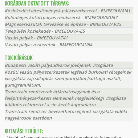
KORÁBBAN OKTATOTT TÁRGYAK:
Közlekedési létesítmények pályaszerkezetei - BMEEOUVAI41
Különleges kötöttpályás rendszerek - BMEEOUVMU67
Mágnesesvasutak tervezése és építése - BMEEOUVAV25
Települési közlekedés - BMEEOUVA-E5
Vasúti pályák - BMEEOUVAT41
Vasúti pályaszerkezetek - BMEEOUVMU64
TDK KIÍRÁSOK
Budapesti vasúti pályaudvarok jövőjének vizsgálata
Közúti vasúti pályaszerkezetek legfelső burkolati rétegeinek
vizsgálata zajcsillapítás szempontjából (suttogó aszfalt,
gumigranulátum)
Tram-train rendszerek átjárhatóságának és a
felépítményszerkezeti elemeinek megfelelőségi vizsgálata
különös tekintettel a sín-kerék kapcsolatra
Tram-train rendszer bevezethetőségének vizsgálata vidéki
nagyvárosok esetében
KUTATÁSI TERÜLET:
- Vasúti pályaszerkezetek elméleti és gyakorlati fejlesztése