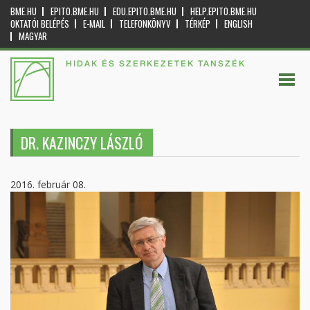
BME.HU
EPITO.BME.HU
EDU.EPITO.BME.HU
HELP.EPITO.BME.HU
OKTATÓI BELÉPÉS
E-MAIL
TELEFONKÖNYV
TÉRKÉP
ENGLISH
MAGYAR
HIDAK ÉS SZERKEZETEK TANSZÉK
DR. KAZINCZY LÁSZLÓ
2016. február 08.