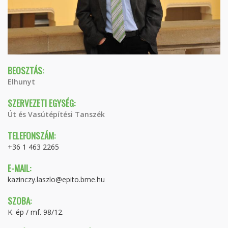
BEOSZTÁS:
Elhunyt
SZERVEZETI EGYSÉG:
Út és Vasútépítési Tanszék
TELEFONSZÁM:
+36 1 463 2265
E-MAIL:
kazinczy.laszlo@epito.bme.hu
SZOBA:
K. ép / mf. 98/12.