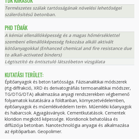
TDK KIÍRÁSOK
Természetes szálak tartósságának növelési lehetőségei
szálerősítésű betonban.
PHD TÉMÁK
A kémiai ellenállóképesség és a magas hőmérséklettel
szembeni ellenállóképesség fokozása alkáli aktivált
kötőanyagokkal (Enhanced chemical and fire resistance due
to alkali-activated binders)
Légtisztító és öntisztuló látszóbeton vizsgálata
KUTATÁSI TERÜLET:
Építőanyagok és beton tartóssága. Fázisanalitikai módszerek
(rtg-diffrakció, XRD és derivatográfiás termoanalitikai módszer,
TG/DTG/DTA) alkalmazása anyagi rendszerekben végbemenő
folyamatok kutatására a földtanban, környezetvédelemben,
építőanyagok és műemlékvédelem terén. Műemléki kőanyagok
és habarcsok. Agyagásványok. Cementkutatások. Cementek
kloridion megkötő képessége. Kloridionok behatolása és
diffúziója betonban. Nanotechnológia anyagai és alkalmazása
az építőiparban. Geopolimer.