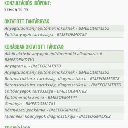
KONZULTÁCIÓS IDŐPONT:
Szerda 16-18
OKTATOTT TANTÁRGYAK
Anyagtudomány építőmérnököknek - BMEEOEMMS52
Építőanyagok tartóssága - BMEEOEMDT82
KORÁBBAN OKTATOTT TÁRGYAK:
Alkáli aktivált anyagok építőmérnöki alkalmazásai -
BMEEOEMDTV1
Anyagtan II. - BMEEOEMTBTB
Anyagtudomány építőmérnököknek - BMEEOEMMS52
Betonstruktúra, tartósság, diagnosztika I. - BMEEOEMTBT8
Betonstruktúra, tartósság, diagnosztika II. - BMEEOEMTBTD
Építőanyagok tartóssága - BMEEOEMDT82
Építőmérnöki kémia - BMEEOEMAT41
Geológia - BMEEOGMAT41
Környezeti geokémia - BMEEOGMMX65
Műemléki kőanyagok diagnosztikája - BMEEOGMMX62