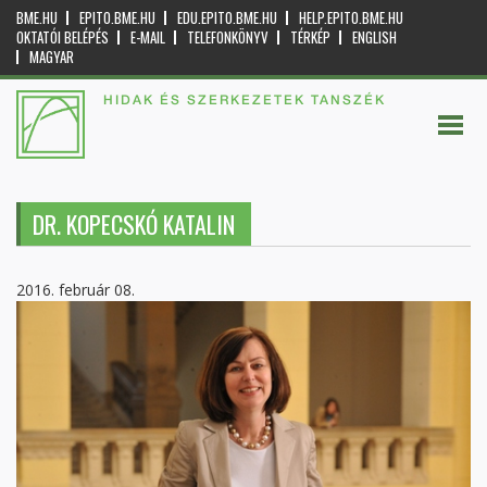
BME.HU
EPITO.BME.HU
EDU.EPITO.BME.HU
HELP.EPITO.BME.HU
OKTATÓI BELÉPÉS
E-MAIL
TELEFONKÖNYV
TÉRKÉP
ENGLISH
MAGYAR
HIDAK ÉS SZERKEZETEK TANSZÉK
DR. KOPECSKÓ KATALIN
2016. február 08.