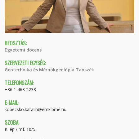
BEOSZTÁS:
Egyetemi docens
SZERVEZETI EGYSÉG:
Geotechnika és Mérnökgeológia Tanszék
TELEFONSZÁM:
+36 1 463 2238
E-MAIL:
kopecsko.katalin@emk.bme.hu
SZOBA:
K. ép / mf. 10/5.