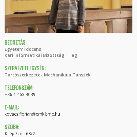
BEOSZTÁS:
Egyetemi docens
Kari Informatikai Bizottság - Tag
SZERVEZETI EGYSÉG:
Tartószerkezetek Mechanikája Tanszék
TELEFONSZÁM:
+36 1 463 4039
E-MAIL:
kovacs.florian@emk.bme.hu
SZOBA:
K. ép / mf. 63/2.