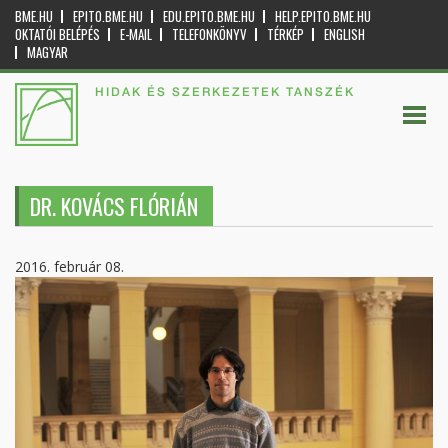
BME.HU
EPITO.BME.HU
EDU.EPITO.BME.HU
HELP.EPITO.BME.HU
OKTATÓI BELÉPÉS
E-MAIL
TELEFONKÖNYV
TÉRKÉP
ENGLISH
MAGYAR
HIDAK ÉS SZERKEZETEK TANSZÉK
DR. KOVÁCS FLÓRIÁN
2016. február 08.