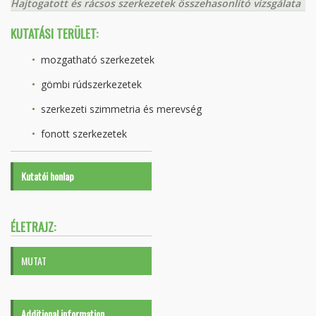
Hajtogatott és rácsos szerkezetek összehasonlító vizsgálata
KUTATÁSI TERÜLET:
mozgatható szerkezetek
gömbi rúdszerkezetek
szerkezeti szimmetria és merevség
fonott szerkezetek
Kutatói honlap
ÉLETRAJZ:
MUTAT
Additional information