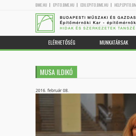
BME.HU
EPITO.BME.HU
EDU.EPITO.BME.HU
HELP.EPITO.B
BUDAPESTI MŰSZAKI ÉS GAZDA
Építőmérnöki Kar - építőmérnö
HIDAK ÉS SZERKEZETEK TANSZÉ
ELÉRHETŐSÉG
MUNKATÁRSAK
MUSA ILDIKÓ
2016. február 08.