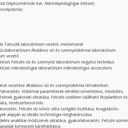
ola Gépészmérnöki Kar, Mérnökpedagógiai Intézet)
kközépiskola)
i Tanszék laboratórium vezető, mestertanár
cslaboratórium Általános víz és szennyvízkémiai laboratórium
ium vezető
tézet Felszíni víz és szennyvíz laboratórium vegyész technikus
tézet mikrobiológiai laboratórium mikrobiológus asszisztens
atok vezetése általános víz és szennyvízkémia témakörben.
latvezetés. Vízkémiai paraméterek elméleti ismertetése, minősítés,
ének gyakorlati oktatása. Felszíni vizekben található fitoplankton és
lata, rendszerbesorolás.
zetés. Felszíni víz ivóvíz célra szolgáló tisztítása, koagulációs-
yek alapján az ideális technológia meghatározása.
lmi analitikai módszerek oktatása, gyakorlatvezetés. Felszíni vízmin
vaslat környezeti kárelhárításra.