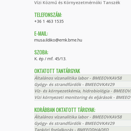
Vízi Közmű és Környezetmérnöki Tanszék
TELEFONSZÁM:
+36 1 463 1535
E-MAIL:
musa.ildiko@emk.bme.hu
SZOBA:
K. ép / mf. 45/13.
OKTATOTT TANTÁRGYAK
Általános vízanalitika labor - BMEEOVKAV58
Gyógy- és strandfürdők - BMEEOVKAV29
Víz- és környezetkémia, hidrobiológia - BMEEOV
Vízi környezeti monitoring és eljárások - BME
KORÁBBAN OKTATOTT TÁRGYAK:
Általános vízanalitika labor - BMEEOVKAV58
Gyógy- és strandfürdők - BMEEOVKAV29
Tanköri foglalkozás - BMEEODHAOFO