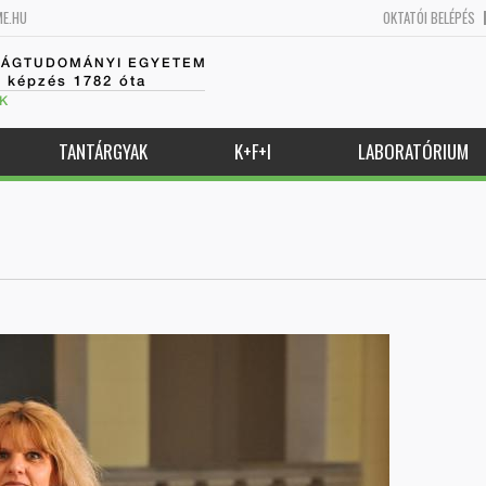
ME.HU
OKTATÓI BELÉPÉS
SÁGTUDOMÁNYI EGYETEM
k képzés 1782 óta
K
TANTÁRGYAK
K+F+I
LABORATÓRIUM