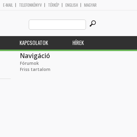
E-MAIL
TELEFONKÖNYV
TÉRKÉP
ENGLISH
MAGYAR
Search
Keresés űrlap
this
site
KAPCSOLATOK
HÍREK
Navigáció
Fórumok
Friss tartalom