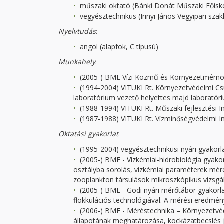
műszaki oktató (Bánki Donát Műszaki Főisk
vegyésztechnikus (Irinyi János Vegyipari sza
Nyelvtudás
:
angol (alapfok, C típusú)
Munkahely
:
(2005-) BME Vízi Közmű és Környezetmérnök
(1994-2004) VITUKI Rt. Környezetvédelmi Csú
laboratórium vezető helyettes majd laboratór
(1988-1994) VITUKI Rt. Műszaki fejlesztési In
(1987-1988) VITUKI Rt. Vízminőségvédelmi In
Oktatási gyakorlat
:
(1995-2004) vegyésztechnikusi nyári gyakorl
(2005-) BME - Vízkémiai-hidrobiológia gyakor
osztályba sorolás, vízkémiai paraméterek mérés
zooplankton társulások mikroszkópikus vizsgá
(2005-) BME - Gödi nyári mérőtábor gyakorlatve
flokkulációs technológiával. A mérési eredmén
(2006-) BMF - Méréstechnika – Környezetvéde
állapotának meghatározása, kockázatbecslés ja