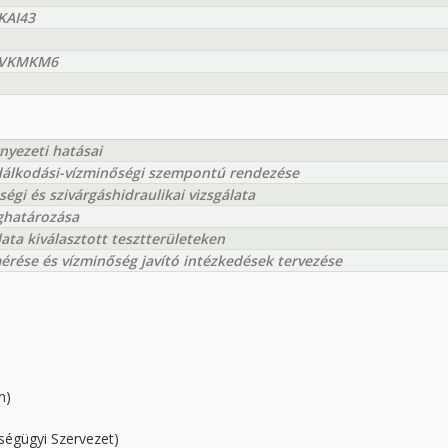
KAI43
EOVKMKM6
nyezeti hatásai
zdálkodási-vízminőségi szempontú rendezése
gi és szivárgáshidraulikai vizsgálata
eghatározása
ata kiválasztott tesztterületeken
mérése és vízminőség javító intézkedések tervezése
m)
ségügyi Szervezet)