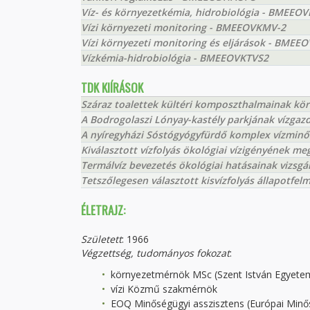
Víz- és környezetkémia, hidrobiológia - BMEEOV
Vízi környezeti monitoring - BMEEOVKMV-2
Vízi környezeti monitoring és eljárások - BME
Vízkémia-hidrobiológia - BMEEOVKTVS2
TDK KIÍRÁSOK
Száraz toalettek kültéri komposzthalmainak kör
A Bodrogolaszi Lónyay-kastély parkjának vízga
A nyíregyházi Sóstógyógyfürdő komplex vízminősé
Kiválasztott vízfolyás ökológiai vízigényének m
Termálvíz bevezetés ökológiai hatásainak vizsgál
Tetszőlegesen választott kisvízfolyás állapotfel
ÉLETRAJZ:
Született
: 1966
Végzettség, tudományos fokozat
:
környezetmérnök MSc (Szent István Egyete
vízi Közmű szakmérnök
EOQ Minőségügyi asszisztens (Európai Minő