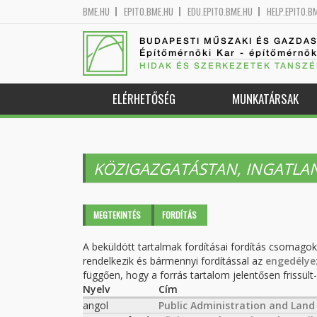
BME.HU
EPITO.BME.HU
EDU.EPITO.BME.HU
HELP.EPITO.B
BUDAPESTI MŰSZAKI ÉS GAZDA
Építőmérnöki Kar - építőmérnö
HIDAK ÉS SZERKEZETEK TANSZÉ
ELÉRHETŐSÉG
MUNKATÁRSAK
KÖZIGAZGATÁSTAN, INGATLA
Elsődleges fülek
MEGTEKINTÉS
FORDÍTÁS
(AKTÍV
FÜL)
A beküldött tartalmak fordításai fordítás csomago
rendelkezik és bármennyi fordítással az
engedélye
függően, hogy a forrás tartalom jelentősen frissült-e
Nyelv
Cím
angol
Public Administration and Land