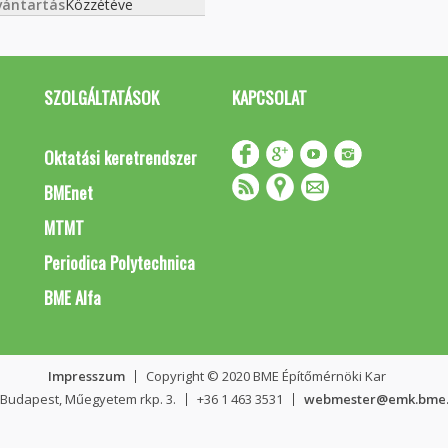
vántartás
Közzétéve
SZOLGÁLTATÁSOK
KAPCSOLAT
Oktatási keretrendszer
BMEnet
MTMT
Periodica Polytechnica
BME Alfa
Impresszum
Copyright © 2020 BME Építőmérnöki Kar
 Budapest, Műegyetem rkp. 3.
+36 1 463 3531
webmester@emk.bme