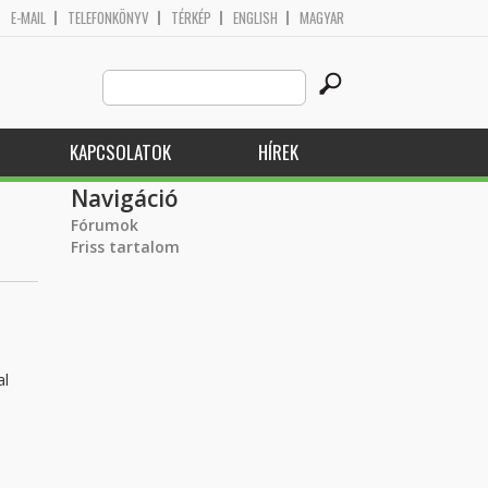
E-MAIL
TELEFONKÖNYV
TÉRKÉP
ENGLISH
MAGYAR
Search
Keresés űrlap
this
site
KAPCSOLATOK
HÍREK
Navigáció
Fórumok
Friss tartalom
al