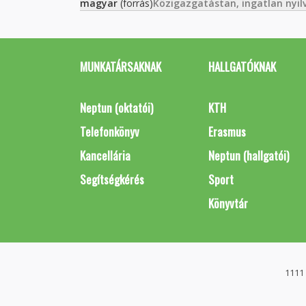
magyar
(forrás)
Közigazgatástan, ingatlan nyil
MUNKATÁRSAKNAK
HALLGATÓKNAK
Neptun (oktatói)
KTH
Telefonkönyv
Erasmus
Kancellária
Neptun (hallgatói)
Segítségkérés
Sport
Könyvtár
1111