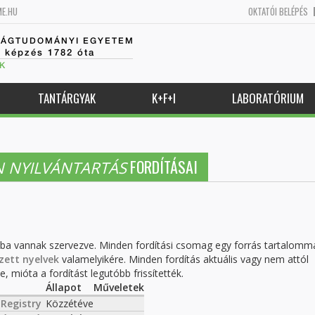
ME.HU
OKTATÓI BELÉPÉS
SÁGTUDOMÁNYI EGYETEM
k képzés 1782 óta
K
TANTÁRGYAK
K+F+I
LABORATÓRIUM
FORDÍTÁSAI
N NYILVÁNTARTÁS
kba vannak szervezve. Minden fordítási csomag egy forrás tartalomm
zett nyelvek
valamelyikére. Minden fordítás aktuális vagy nem attól
, mióta a fordítást legutóbb frissítették.
Állapot
Műveletek
 Registry
Közzétéve