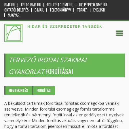
BME.HU
EPITO.BME.HU
EDU.EPITO.BME.HU
HELP.EPITO.BME.HU
OKTATÓI BELÉPÉS
E-MAIL
TELEFONKÖNYV
TÉRKÉP
ENGLISH
MAGYAR
HIDAK ÉS SZERKEZETEK TANSZÉK
TERVEZŐ IRODAI SZAKMAI
FORDÍTÁSAI
GYAKORLAT
Elsődleges fülek
MEGTEKINTÉS
FORDÍTÁS
(AKTÍV
FÜL)
A beküldött tartalmak fordításai fordítás csomagokba vannak
szervezve. Minden fordítási csomag egy forrás tartalommal
rendelkezik és bármennyi fordítással az
engedélyezett nyelvek
valamelyikére. Minden fordítás aktuális vagy nem attól függően,
hogy a forrás tartalom jelentősen frissült-e, mióta a fordítást