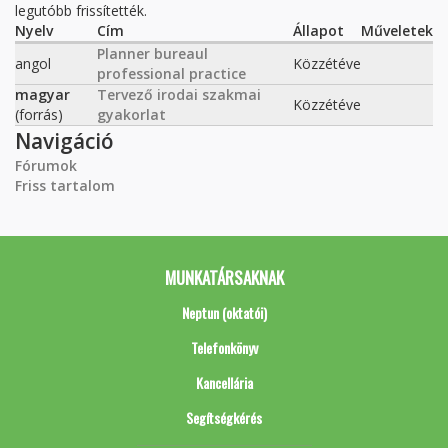
legutóbb frissítették.
Nyelv
Cím
Állapot
Műveletek
Planner bureaul
angol
Közzétéve
professional practice
magyar
Tervező irodai szakmai
Közzétéve
(forrás)
gyakorlat
Navigáció
Fórumok
Friss tartalom
MUNKATÁRSAKNAK
Neptun (oktatói)
Telefonkönyv
Kancellária
Segítségkérés