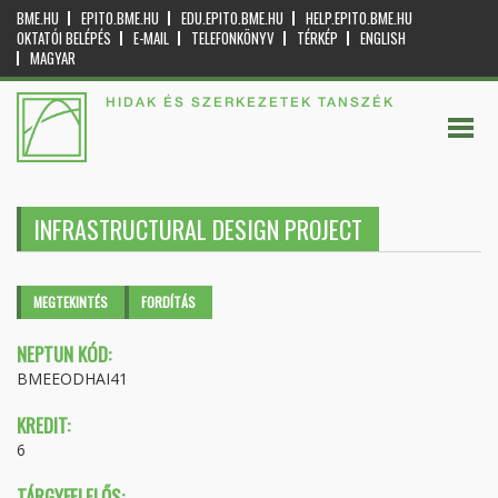
BME.HU
EPITO.BME.HU
EDU.EPITO.BME.HU
HELP.EPITO.BME.HU
OKTATÓI BELÉPÉS
E-MAIL
TELEFONKÖNYV
TÉRKÉP
ENGLISH
MAGYAR
HIDAK ÉS SZERKEZETEK TANSZÉK
INFRASTRUCTURAL DESIGN PROJECT
Elsődleges fülek
MEGTEKINTÉS
(AKTÍV
FORDÍTÁS
FÜL)
NEPTUN KÓD:
BMEEODHAI41
KREDIT:
6
TÁRGYFELELŐS: