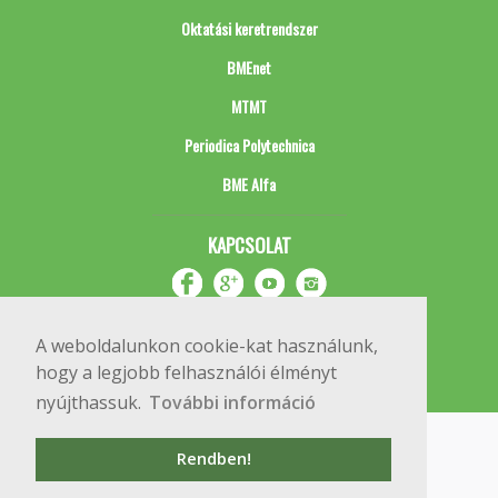
Oktatási keretrendszer
BMEnet
MTMT
Periodica Polytechnica
BME Alfa
KAPCSOLAT
A weboldalunkon cookie-kat használunk,
hogy a legjobb felhasználói élményt
nyújthassuk.
További információ
Impresszum
Copyright © 2020 BME Építőmérnöki Kar
Rendben!
1111 Budapest, Műegyetem rkp. 3.
+36 1 463 3531