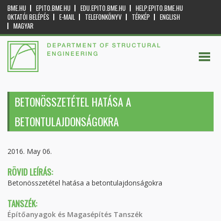
BME.HU
EPITO.BME.HU
EDU.EPITO.BME.HU
HELP.EPITO.BME.HU
OKTATÓI BELÉPÉS
E-MAIL
TELEFONKÖNYV
TÉRKÉP
ENGLISH
MAGYAR
DEPARTMENT OF STRUCTURAL
ENGINEERING
BETONÖSSZETÉTEL HATÁSA A
BETONTULAJDONSÁGOKRA
2016. May 06.
RÖVID LEÍRÁS:
Betonösszetétel hatása a betontulajdonságokra
TANSZÉK:
Építőanyagok és Magasépítés Tanszék