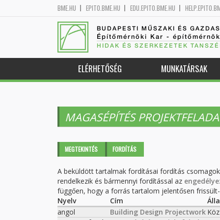
BME.HU
EPITO.BME.HU
EDU.EPITO.BME.HU
HELP.EPITO.B
BUDAPESTI MŰSZAKI ÉS GAZDA
Építőmérnöki Kar - építőmérnö
HIDAK ÉS SZERKEZETEK TANSZÉ
ELÉRHETŐSÉG
MUNKATÁRSAK
MAGASÉPÍTÉS PROJEKTFELADA
Elsődleges fülek
MEGTEKINTÉS
FORDÍTÁS
(AKTÍV
FÜL)
A beküldött tartalmak fordításai fordítás csomago
rendelkezik és bármennyi fordítással az
engedélye
függően, hogy a forrás tartalom jelentősen frissült-e
Nyelv
Cím
Áll
angol
Building Design Projectwork
Köz