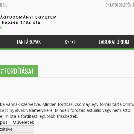
ME.HU
OKTATÓI BELÉPÉS
SÁGTUDOMÁNYI EGYETEM
k képzés 1782 óta
K
TANTÁRGYAK
K+F+I
LABORATÓRIUM
FORDÍTÁSAI
T
kba vannak szervezve. Minden fordítási csomag egy forrás tartalomm
zett nyelvek
valamelyikére. Minden fordítás aktuális vagy nem attól
, mióta a fordítást legutóbb frissítették.
apot
Műveletek
zétéve