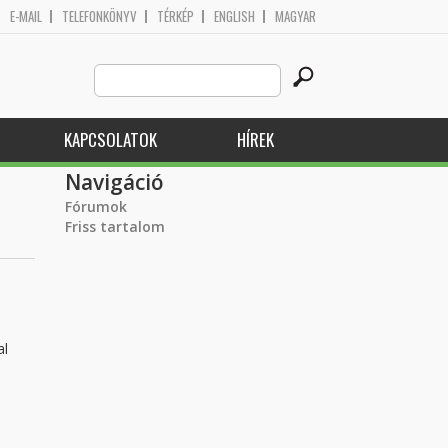
E-MAIL
TELEFONKÖNYV
TÉRKÉP
ENGLISH
MAGYAR
Search
Keresés űrlap
this
site
KAPCSOLATOK
HÍREK
Navigáció
Fórumok
Friss tartalom
al