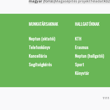
magyar
(forrás)
Magasépítés projektfeladat
Köz
MUNKATÁRSAKNAK
HALLGATÓKNAK
Neptun (oktatói)
KTH
Telefonkönyv
Erasmus
Kancellária
Neptun (hallgatói)
Segítségkérés
Sport
Könyvtár
1111