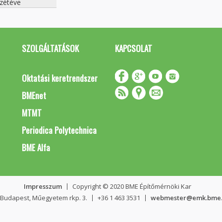
zétéve
SZOLGÁLTATÁSOK
KAPCSOLAT
Oktatási keretrendszer
BMEnet
MTMT
Periodica Polytechnica
BME Alfa
Impresszum
Copyright © 2020 BME Építőmérnöki Kar
 Budapest, Műegyetem rkp. 3.
+36 1 463 3531
webmester@emk.bme