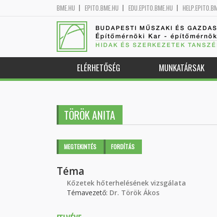
BME.HU
EPITO.BME.HU
EDU.EPITO.BME.HU
HELP.EPITO.B
BUDAPESTI MŰSZAKI ÉS GAZDA
Építőmérnöki Kar - építőmérnö
HIDAK ÉS SZERKEZETEK TANSZÉ
ELÉRHETŐSÉG
MUNKATÁRSAK
TÖRÖK ANITA
Elsődleges fülek
MEGTEKINTÉS
(AKTÍV
FORDÍTÁS
FÜL)
Téma
Kőzetek hőterhelésének vizsgálata
Témavezető:
Dr. Török Ákos