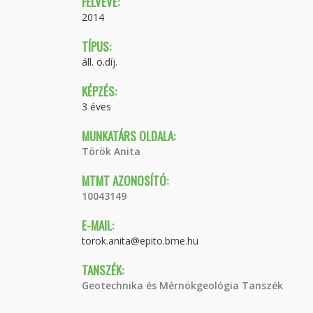
FELVÉVE:
2014
TÍPUS:
áll. ö.díj.
KÉPZÉS:
3 éves
MUNKATÁRS OLDALA:
Török Anita
MTMT AZONOSÍTÓ:
10043149
E-MAIL:
torok.anita@epito.bme.hu
TANSZÉK:
Geotechnika és Mérnökgeológia Tanszék