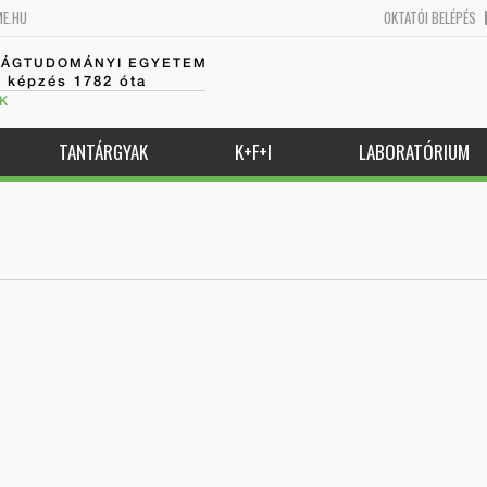
ME.HU
OKTATÓI BELÉPÉS
SÁGTUDOMÁNYI EGYETEM
k képzés 1782 óta
K
TANTÁRGYAK
K+F+I
LABORATÓRIUM