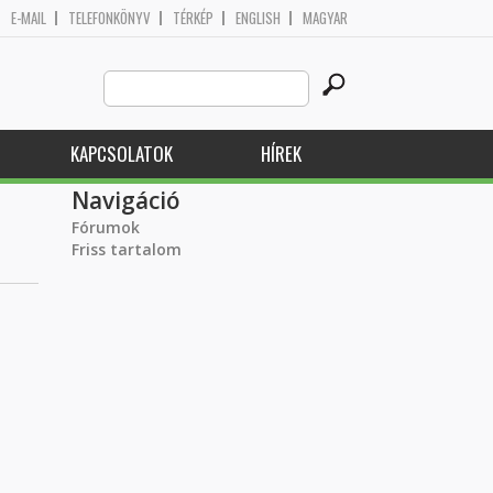
E-MAIL
TELEFONKÖNYV
TÉRKÉP
ENGLISH
MAGYAR
Search
Keresés űrlap
this
site
KAPCSOLATOK
HÍREK
Navigáció
Fórumok
Friss tartalom