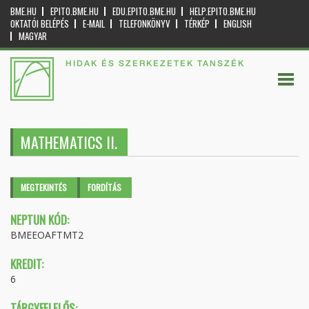
BME.HU
EPITO.BME.HU
EDU.EPITO.BME.HU
HELP.EPITO.BME.HU
OKTATÓI BELÉPÉS
E-MAIL
TELEFONKÖNYV
TÉRKÉP
ENGLISH
MAGYAR
HIDAK ÉS SZERKEZETEK TANSZÉK
MATHEMATICS II.
Elsődleges fülek
MEGTEKINTÉS
(AKTÍV
FORDÍTÁS
FÜL)
NEPTUN KÓD:
BMEEOAFTMT2
KREDIT:
6
TÁRGYFELELŐS: