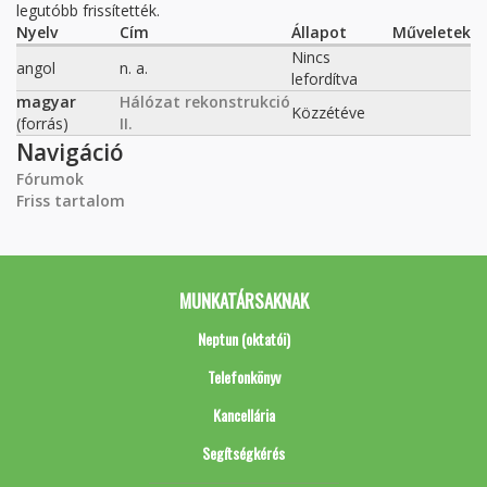
legutóbb frissítették.
Nyelv
Cím
Állapot
Műveletek
Nincs
angol
n. a.
lefordítva
magyar
Hálózat rekonstrukció
Közzétéve
(forrás)
II.
Navigáció
Fórumok
Friss tartalom
MUNKATÁRSAKNAK
Neptun (oktatói)
Telefonkönyv
Kancellária
Segítségkérés