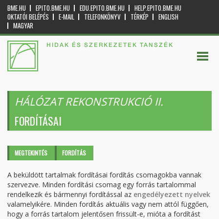
BME.HU
EPITO.BME.HU
EDU.EPITO.BME.HU
HELP.EPITO.BME.HU
OKTATÓI BELÉPÉS
E-MAIL
TELEFONKÖNYV
TÉRKÉP
ENGLISH
MAGYAR
HIDAK ÉS SZERKEZETEK TANSZÉK
HÁLÓZAT REKONSTRUKCIÓ II.
FORDÍTÁSAI
Elsődleges fülek
MEGTEKINTÉS
FORDÍTÁS
(AKTÍV
FÜL)
A beküldött tartalmak fordításai fordítás csomagokba vannak
szervezve. Minden fordítási csomag egy forrás tartalommal
rendelkezik és bármennyi fordítással az
engedélyezett nyelvek
valamelyikére. Minden fordítás aktuális vagy nem attól függően,
hogy a forrás tartalom jelentősen frissült-e, mióta a fordítást