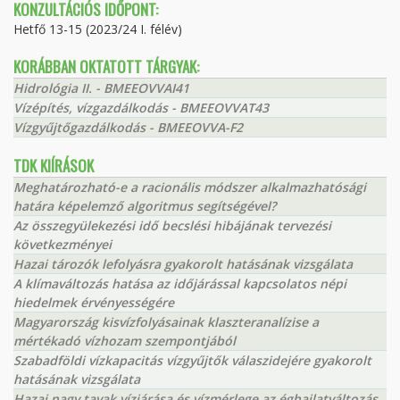
KONZULTÁCIÓS IDŐPONT:
Hetfő 13-15 (2023/24 I. félév)
KORÁBBAN OKTATOTT TÁRGYAK:
Hidrológia II. - BMEEOVVAI41
Vízépítés, vízgazdálkodás - BMEEOVVAT43
Vízgyűjtőgazdálkodás - BMEEOVVA-F2
TDK KIÍRÁSOK
Meghatározható-e a racionális módszer alkalmazhatósági
határa képelemző algoritmus segítségével?
Az összegyülekezési idő becslési hibájának tervezési
következményei
Hazai tározók lefolyásra gyakorolt hatásának vizsgálata
A klímaváltozás hatása az időjárással kapcsolatos népi
hiedelmek érvényességére
Magyarország kisvízfolyásainak klaszteranalízise a
mértékadó vízhozam szempontjából
Szabadföldi vízkapacitás vízgyűjtők válaszidejére gyakorolt
hatásának vizsgálata
Hazai nagy tavak vízjárása és vízmérlege az éghajlatváltozás