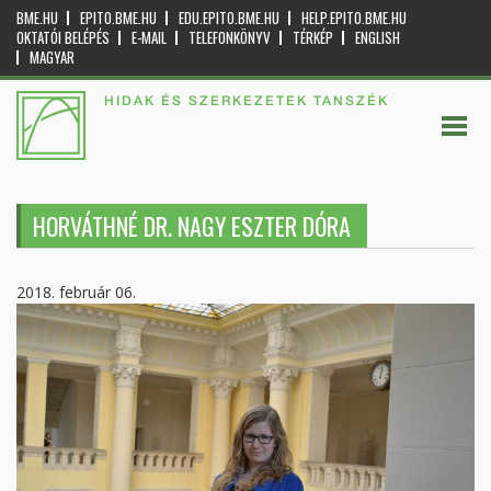
BME.HU
EPITO.BME.HU
EDU.EPITO.BME.HU
HELP.EPITO.BME.HU
OKTATÓI BELÉPÉS
E-MAIL
TELEFONKÖNYV
TÉRKÉP
ENGLISH
MAGYAR
HIDAK ÉS SZERKEZETEK TANSZÉK
HORVÁTHNÉ DR. NAGY ESZTER DÓRA
2018. február 06.