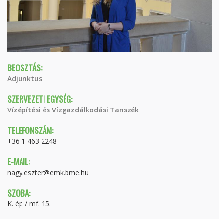
BEOSZTÁS:
Adjunktus
SZERVEZETI EGYSÉG:
Vízépítési és Vízgazdálkodási Tanszék
TELEFONSZÁM:
+36 1 463 2248
E-MAIL:
nagy.eszter@emk.bme.hu
SZOBA:
K. ép / mf. 15.