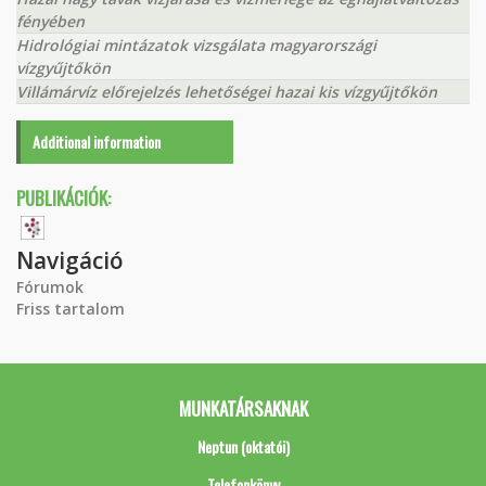
fényében
Hidrológiai mintázatok vizsgálata magyarországi
vízgyűjtőkön
Villámárvíz előrejelzés lehetőségei hazai kis vízgyűjtőkön
Additional information
PUBLIKÁCIÓK:
Navigáció
Fórumok
Friss tartalom
MUNKATÁRSAKNAK
Neptun (oktatói)
Telefonkönyv