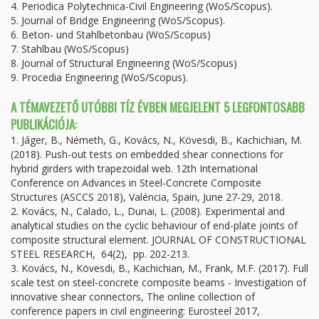
4. Periodica Polytechnica-Civil Engineering (WoS/Scopus).
5. Journal of Bridge Engineering (WoS/Scopus).
6. Beton- und Stahlbetonbau (WoS/Scopus)
7. Stahlbau (WoS/Scopus)
8. Journal of Structural Engineering (WoS/Scopus)
9. Procedia Engineering (WoS/Scopus).
A TÉMAVEZETŐ UTÓBBI TÍZ ÉVBEN MEGJELENT 5 LEGFONTOSABB
PUBLIKÁCIÓJA:
1. Jáger, B., Németh, G., Kovács, N., Kövesdi, B., Kachichian, M.
(2018). Push-out tests on embedded shear connections for
hybrid girders with trapezoidal web. 12th International
Conference on Advances in Steel-Concrete Composite
Structures (ASCCS 2018), Valéncia, Spain, June 27-29, 2018.
2. Kovács, N., Calado, L., Dunai, L. (2008). Experimental and
analytical studies on the cyclic behaviour of end-plate joints of
composite structural element. JOURNAL OF CONSTRUCTIONAL
STEEL RESEARCH, 64(2), pp. 202-213.
3. Kovács, N., Kövesdi, B., Kachichian, M., Frank, M.F. (2017). Full
scale test on steel-concrete composite beams - Investigation of
innovative shear connectors, The online collection of
conference papers in civil engineering: Eurosteel 2017,