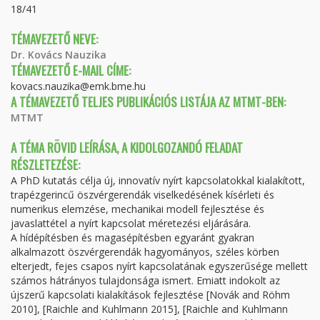
18/41
TÉMAVEZETŐ NEVE:
Dr. Kovács Nauzika
TÉMAVEZETŐ E-MAIL CÍME:
kovacs.nauzika@emk.bme.hu
A TÉMAVEZETŐ TELJES PUBLIKÁCIÓS LISTÁJA AZ MTMT-BEN:
MTMT
A TÉMA RÖVID LEÍRÁSA, A KIDOLGOZANDÓ FELADAT
RÉSZLETEZÉSE:
A PhD kutatás célja új, innovatív nyírt kapcsolatokkal kialakított,
trapézgerincű öszvérgerendák viselkedésének kísérleti és
numerikus elemzése, mechanikai modell fejlesztése és
javaslattétel a nyírt kapcsolat méretezési eljárására.
A hídépítésben és magasépítésben egyaránt gyakran
alkalmazott öszvérgerendák hagyományos, széles körben
elterjedt, fejes csapos nyírt kapcsolatának egyszerűsége mellett
számos hátrányos tulajdonsága ismert. Emiatt indokolt az
újszerű kapcsolati kialakítások fejlesztése [Novák and Röhm
2010], [Raichle and Kuhlmann 2015], [Raichle and Kuhlmann