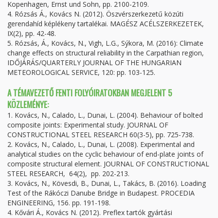
Kopenhagen, Ernst und Sohn, pp. 2100-2109.
4. Rózsás Á., Kovács N. (2012). Öszvérszerkezetű közúti
gerendahíd képlékeny tartalékai. MAGÉSZ ACÉLSZERKEZETEK,
IX(2), pp. 42-48.
5. Rózsás, Á., Kovács, N., Vigh, L.G., Sýkora, M. (2016): Climate
change effects on structural reliability in the Carpathian region,
IDŐJÁRÁS/QUARTERLY JOURNAL OF THE HUNGARIAN
METEOROLOGICAL SERVICE, 120: pp. 103-125.
A TÉMAVEZETŐ FENTI FOLYÓIRATOKBAN MEGJELENT 5
KÖZLEMÉNYE:
1. Kovács, N., Calado, L., Dunai, L. (2004). Behaviour of bolted
composite joints: Experimental study. JOURNAL OF
CONSTRUCTIONAL STEEL RESEARCH 60(3-5), pp. 725-738.
2. Kovács, N., Calado, L., Dunai, L. (2008). Experimental and
analytical studies on the cyclic behaviour of end-plate joints of
composite structural element. JOURNAL OF CONSTRUCTIONAL
STEEL RESEARCH, 64(2), pp. 202-213.
3. Kovács, N., Kövesdi, B., Dunai, L., Takács, B. (2016). Loading
Test of the Rákóczi Danube Bridge in Budapest. PROCEDIA
ENGINEERING, 156. pp. 191-198.
4. Kővári Á., Kovács N. (2012). Preflex tartók gyártási