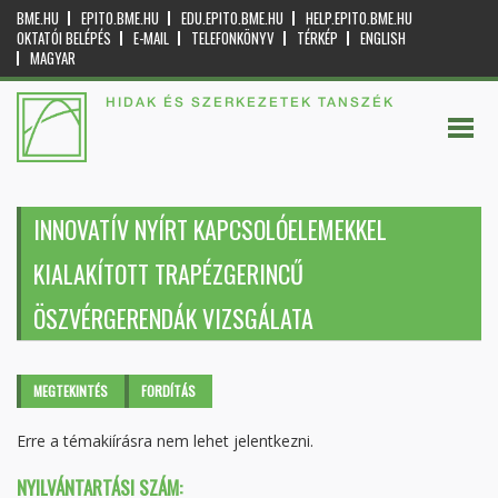
BME.HU
EPITO.BME.HU
EDU.EPITO.BME.HU
HELP.EPITO.BME.HU
OKTATÓI BELÉPÉS
E-MAIL
TELEFONKÖNYV
TÉRKÉP
ENGLISH
MAGYAR
HIDAK ÉS SZERKEZETEK TANSZÉK
INNOVATÍV NYÍRT KAPCSOLÓELEMEKKEL
KIALAKÍTOTT TRAPÉZGERINCŰ
ÖSZVÉRGERENDÁK VIZSGÁLATA
Elsődleges fülek
MEGTEKINTÉS
(AKTÍV
FORDÍTÁS
FÜL)
Erre a témakiírásra nem lehet jelentkezni.
NYILVÁNTARTÁSI SZÁM: