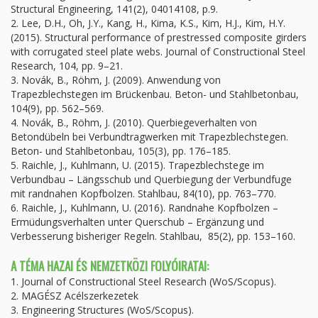
Structural Engineering, 141(2), 04014108, p.9.
2.
Lee, D.H., Oh, J.Y., Kang, H., Kima, K.S., Kim, H.J., Kim, H.Y.
(2015). Structural performance of prestressed composite girders
with corrugated steel plate webs. Journal of Constructional Steel
Research, 104, pp. 9–21.
3.
Novák, B., Röhm, J. (2009). Anwendung von
Trapezblechstegen im Brückenbau. Beton- und Stahlbetonbau,
104(9), pp. 562–569.
4.
Novák, B., Röhm, J. (2010). Querbiegeverhalten von
Betondübeln bei Verbundtragwerken mit Trapezblechstegen.
Beton- und Stahlbetonbau, 105(3), pp. 176–185.
5.
Raichle, J., Kuhlmann, U. (2015). Trapezblechstege im
Verbundbau – Längsschub und Querbiegung der Verbundfuge
mit randnahen Kopfbolzen. Stahlbau, 84(10), pp. 763–770.
6.
Raichle, J., Kuhlmann, U. (2016). Randnahe Kopfbolzen –
Ermüdungsverhalten unter Querschub – Ergänzung und
Verbesserung bisheriger Regeln. Stahlbau, 85(2), pp. 153–160.
A TÉMA HAZAI ÉS NEMZETKÖZI FOLYÓIRATAI:
1. Journal of Constructional Steel Research (WoS/Scopus).
2. MAGÉSZ Acélszerkezetek
3. Engineering Structures (WoS/Scopus).