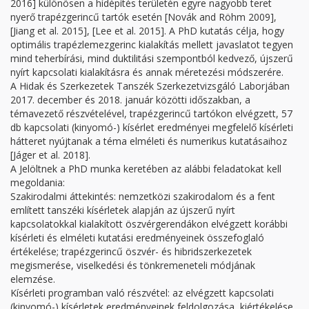
2016] különösen a hídépítés területén egyre nagyobb teret
nyerő trapézgerincű tartók esetén [Novák and Röhm 2009],
[Jiang et al. 2015], [Lee et al. 2015]. A PhD kutatás célja, hogy
optimális trapézlemezgerinc kialakítás mellett javaslatot tegyen
mind teherbírási, mind duktilitási szempontból kedvező, újszerű
nyírt kapcsolati kialakításra és annak méretezési módszerére.
A Hidak és Szerkezetek Tanszék Szerkezetvizsgáló Laborjában
2017. december és 2018. január közötti időszakban, a
témavezető részvételével, trapézgerincű tartókon elvégzett, 57
db kapcsolati (kinyomó-) kísérlet eredményei megfelelő kísérleti
hátteret nyújtanak a téma elméleti és numerikus kutatásaihoz
[Jáger et al. 2018].
A Jelöltnek a PhD munka keretében az alábbi feladatokat kell
megoldania:
Szakirodalmi áttekintés: nemzetközi szakirodalom és a fent
említett tanszéki kísérletek alapján az újszerű nyírt
kapcsolatokkal kialakított öszvérgerendákon elvégzett korábbi
kísérleti és elméleti kutatási eredményeinek összefoglaló
értékelése; trapézgerincű öszvér- és hibridszerkezetek
megismerése, viselkedési és tönkremeneteli módjának
elemzése.
Kísérleti programban való részvétel: az elvégzett kapcsolati
(kinyomó-) kísérletek eredményeinek feldolgozása, kiértékelése.