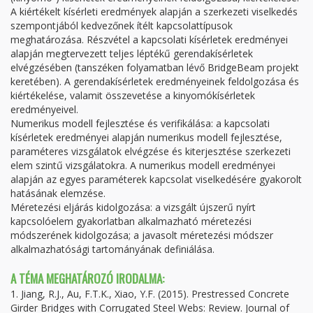
A kiértékelt kísérleti eredmények alapján a szerkezeti viselkedés
szempontjából kedvezőnek ítélt kapcsolattípusok
meghatározása. Részvétel a kapcsolati kísérletek eredményei
alapján megtervezett teljes léptékű gerendakísérletek
elvégzésében (tanszéken folyamatban lévő BridgeBeam projekt
keretében). A gerendakísérletek eredményeinek feldolgozása és
kiértékelése, valamit összevetése a kinyomókísérletek
eredményeivel.
Numerikus modell fejlesztése és verifikálása: a kapcsolati
kísérletek eredményei alapján numerikus modell fejlesztése,
paraméteres vizsgálatok elvégzése és kiterjesztése szerkezeti
elem szintű vizsgálatokra. A numerikus modell eredményei
alapján az egyes paraméterek kapcsolat viselkedésére gyakorolt
hatásának elemzése.
Méretezési eljárás kidolgozása: a vizsgált újszerű nyírt
kapcsolóelem gyakorlatban alkalmazható méretezési
módszerének kidolgozása; a javasolt méretezési módszer
alkalmazhatósági tartományának definiálása.
A TÉMA MEGHATÁROZÓ IRODALMA:
1.
Jiang, R.J., Au, F.T.K., Xiao, Y.F. (2015). Prestressed Concrete
Girder Bridges with Corrugated Steel Webs: Review. Journal of