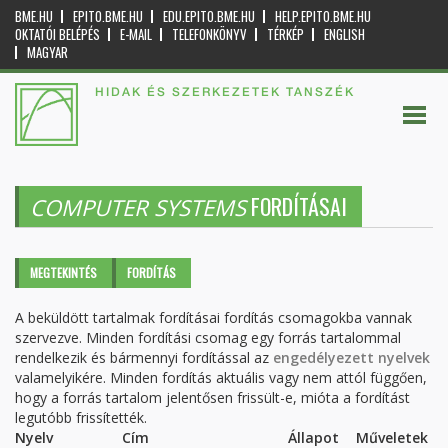
BME.HU
EPITO.BME.HU
EDU.EPITO.BME.HU
HELP.EPITO.BME.HU
OKTATÓI BELÉPÉS
E-MAIL
TELEFONKÖNYV
TÉRKÉP
ENGLISH
MAGYAR
HIDAK ÉS SZERKEZETEK TANSZÉK
FORDÍTÁSAI
COMPUTER SYSTEMS
Elsődleges fülek
MEGTEKINTÉS
FORDÍTÁS
(AKTÍV
FÜL)
A beküldött tartalmak fordításai fordítás csomagokba vannak
szervezve. Minden fordítási csomag egy forrás tartalommal
rendelkezik és bármennyi fordítással az
engedélyezett nyelvek
valamelyikére. Minden fordítás aktuális vagy nem attól függően,
hogy a forrás tartalom jelentősen frissült-e, mióta a fordítást
legutóbb frissítették.
Nyelv
Cím
Állapot
Műveletek