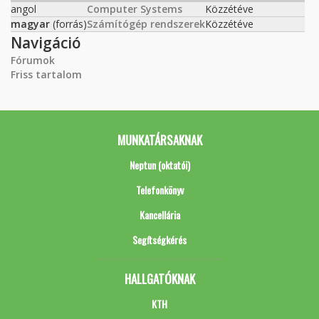
angol
Computer Systems
Közzétéve
magyar
(forrás)
Számítógép rendszerek
Közzétéve
Navigáció
Fórumok
Friss tartalom
MUNKATÁRSAKNAK
Neptun (oktatói)
Telefonkönyv
Kancellária
Segítségkérés
HALLGATÓKNAK
KTH