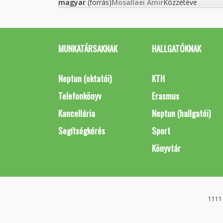
magyar
(forrás)
Mosallaei Amir
Közzétéve
MUNKATÁRSAKNAK
HALLGATÓKNAK
Neptun (oktatói)
KTH
Telefonkönyv
Erasmus
Kancellária
Neptun (hallgatói)
Segítségkérés
Sport
Könyvtár
1111