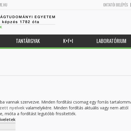
ME.HU
OKTATÓI BELÉPÉS
SÁGTUDOMÁNYI EGYETEM
k képzés 1782 óta
K
TANTÁRGYAK
K+F+I
LABORATÓRIUM
kba vannak szervezve. Minden fordítási csomag egy forrás tartalomm
zett nyelvek
valamelyikére. Minden fordítás aktuális vagy nem attól
, mióta a fordítást legutóbb frissítették.
veletek