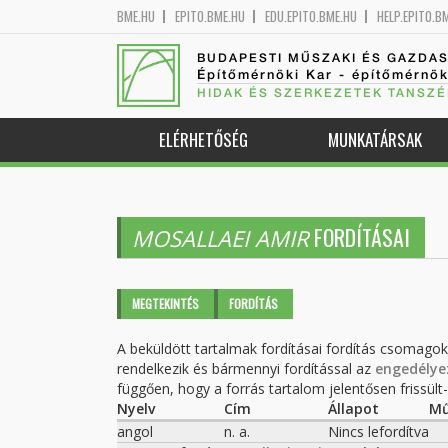
BME.HU
EPITO.BME.HU
EDU.EPITO.BME.HU
HELP.EPITO.B
BUDAPESTI MŰSZAKI ÉS GAZDA
Építőmérnöki Kar - építőmérnö
HIDAK ÉS SZERKEZETEK TANSZÉ
ELÉRHETŐSÉG
MUNKATÁRSAK
FORDÍTÁSAI
MOSALLAEI AMIR
Elsődleges fülek
MEGTEKINTÉS
FORDÍTÁS
(AKTÍV
FÜL)
A beküldött tartalmak fordításai fordítás csomago
rendelkezik és bármennyi fordítással az
engedélye
függően, hogy a forrás tartalom jelentősen frissült-e
Nyelv
Cím
Állapot
Mű
angol
n. a.
Nincs lefordítva