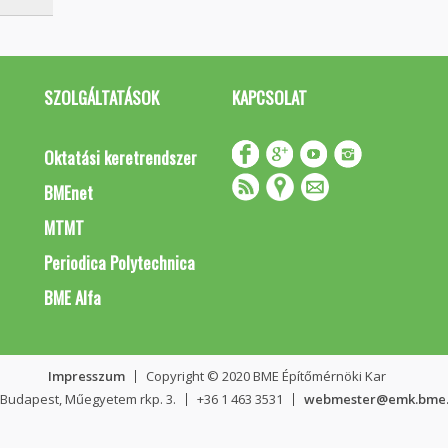
SZOLGÁLTATÁSOK
KAPCSOLAT
Oktatási keretrendszer
BMEnet
MTMT
Periodica Polytechnica
BME Alfa
Impresszum
Copyright © 2020 BME Építőmérnöki Kar
 Budapest, Műegyetem rkp. 3.
+36 1 463 3531
webmester@emk.bme