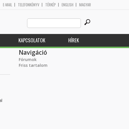
E-MAIL
TELEFONKÖNYV
TÉRKÉP
ENGLISH
MAGYAR
Search
Keresés űrlap
this
site
KAPCSOLATOK
HÍREK
Navigáció
Fórumok
Friss tartalom
al