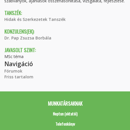
szabványok, ajánlások összehasonlítása, vizsgálata, fejlesztése.
TANSZÉK:
Hidak és Szerkezetek Tanszék
KONZULENS(EK):
Dr. Pap Zsuzsa Borbála
JAVASOLT SZINT:
MSc téma
Navigáció
Fórumok
Friss tartalom
MUNKATÁRSAKNAK
Neptun (oktatói)
Telefonkönyv