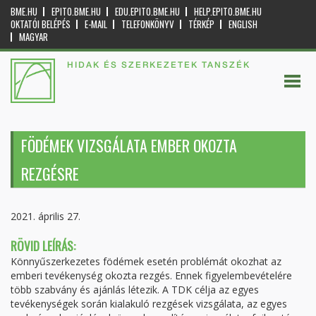
BME.HU
EPITO.BME.HU
EDU.EPITO.BME.HU
HELP.EPITO.BME.HU
OKTATÓI BELÉPÉS
E-MAIL
TELEFONKÖNYV
TÉRKÉP
ENGLISH
MAGYAR
HIDAK ÉS SZERKEZETEK TANSZÉK
FÖDÉMEK VIZSGÁLATA EMBER OKOZTA
REZGÉSRE
2021. április 27.
RÖVID LEÍRÁS:
Könnyűszerkezetes födémek esetén problémát okozhat az
emberi tevékenység okozta rezgés. Ennek figyelembevételére
több szabvány és ajánlás létezik. A TDK célja az egyes
tevékenységek során kialakuló rezgések vizsgálata, az egyes