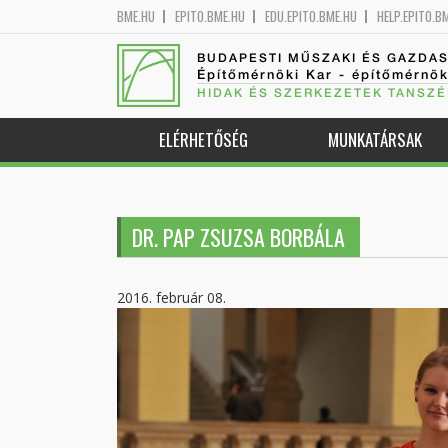
BME.HU
EPITO.BME.HU
EDU.EPITO.BME.HU
HELP.EPITO.B
BUDAPESTI MŰSZAKI ÉS GAZDA
Építőmérnöki Kar - építőmérnö
HIDAK ÉS SZERKEZETEK TANSZÉ
ELÉRHETŐSÉG
MUNKATÁRSAK
DR. PAP ZSUZSA BORBÁLA
2016. február 08.