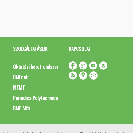
SZOLGÁLTATÁSOK
KAPCSOLAT
Oktatási keretrendszer
BMEnet
MTMT
Periodica Polytechnica
BME Alfa
Impresszum
Copyright © 2020 BME Építőmérnöki Kar