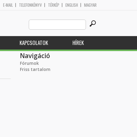
E-MAIL
TELEFONKÖNYV
TÉRKÉP
ENGLISH
MAGYAR
Search
Keresés űrlap
this
site
KAPCSOLATOK
HÍREK
Navigáció
Fórumok
Friss tartalom