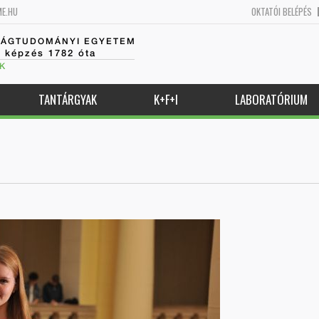
ME.HU
OKTATÓI BELÉPÉS
SÁGTUDOMÁNYI EGYETEM
k képzés 1782 óta
K
TANTÁRGYAK
K+F+I
LABORATÓRIUM