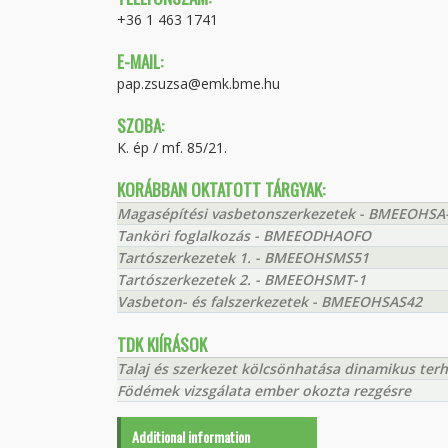
+36 1 463 1741
E-MAIL:
pap.zsuzsa@emk.bme.hu
SZOBA:
K. ép / mf. 85/21.
KORÁBBAN OKTATOTT TÁRGYAK:
Magasépítési vasbetonszerkezetek - BMEEOHSA
Tanköri foglalkozás - BMEEODHAOFO
Tartószerkezetek 1. - BMEEOHSMS51
Tartószerkezetek 2. - BMEEOHSMT-1
Vasbeton- és falszerkezetek - BMEEOHSAS42
TDK KIÍRÁSOK
Talaj és szerkezet kölcsönhatása dinamikus terh
Födémek vizsgálata ember okozta rezgésre
Additional information