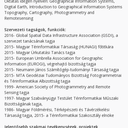
Oktatás idegen nyelven: Geographical Information Systems,
Digital Earth, Introduction to Geographical Information Systems
Topography, Cartography, Photogrammetry and
Remotesensing
Szervezeti tagságok, funkciók:
2016- Global Spatial Data Infrastructure Association (GSDI), a
szervezet tanácsának tagja
2015- Magyar Térinformatikai Társaság (HUNAGI) főtitkára
2015- Magyar Ürkutatási Tanács tagja
2015- European Umbrella Association for Geographic
Information (EUROGI), végrehajtó bizottság tagja
2015- Neumann János Számítógép-tudományi Társaság tagja
2015- MTA Geodéziai Tudományos Bizottság Fotogrammetriai
és Térinformatikai Albizottság tagja
1999- American Society of Photogrammetry and Remote
Sensing tagja
1997- Magyar Szabványügyi Testület Térinformatikai Műszaki
Bizottságának tagja,
1986- Magyar Földmérési, Térképészeti és Távérzékelési
Társaság tagja, 2015- a Térinformatikai Szakosztály elnöke
Jelentősebb szakmai tevékenységek, projektek