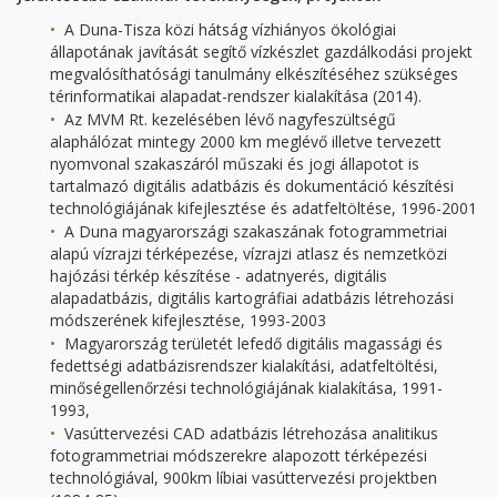
A Duna-Tisza közi hátság vízhiányos ökológiai
állapotának javítását segítő vízkészlet gazdálkodási projekt
megvalósíthatósági tanulmány elkészítéséhez szükséges
térinformatikai alapadat-rendszer kialakítása (2014).
Az MVM Rt. kezelésében lévő nagyfeszültségű
alaphálózat mintegy 2000 km meglévő illetve tervezett
nyomvonal szakaszáról műszaki és jogi állapotot is
tartalmazó digitális adatbázis és dokumentáció készítési
technológiájának kifejlesztése és adatfeltöltése, 1996-2001
A Duna magyarországi szakaszának fotogrammetriai
alapú vízrajzi térképezése, vízrajzi atlasz és nemzetközi
hajózási térkép készítése - adatnyerés, digitális
alapadatbázis, digitális kartográfiai adatbázis létrehozási
módszerének kifejlesztése, 1993-2003
Magyarország területét lefedő digitális magassági és
fedettségi adatbázisrendszer kialakítási, adatfeltöltési,
minőségellenőrzési technológiájának kialakítása, 1991-
1993,
Vasúttervezési CAD adatbázis létrehozása analitikus
fotogrammetriai módszerekre alapozott térképezési
technológiával, 900km líbiai vasúttervezési projektben