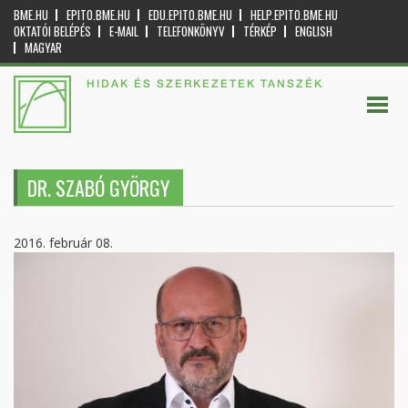
BME.HU
EPITO.BME.HU
EDU.EPITO.BME.HU
HELP.EPITO.BME.HU
OKTATÓI BELÉPÉS
E-MAIL
TELEFONKÖNYV
TÉRKÉP
ENGLISH
MAGYAR
HIDAK ÉS SZERKEZETEK TANSZÉK
DR. SZABÓ GYÖRGY
2016. február 08.