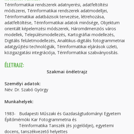
Térinformatikai rendszerek adatnyerési, adatfeltöltési
módszerei, Térinformatikai rendszerek adatmodelljei,
Térinformatikai adatbázisok tervezése, létrehozása,
adatfeltöltése, Térinformatikai adatok minősége, Objektum
orientált képelemzési módszerek, Háromdimenziós város
modellek, Településmodellezés, Kartográfiai modellezés,
Digitális felületmodellezés, Analitikus-digitális fotogrammetriai
adatgyűjtési technológiák, Térinformatikai eljárások üzleti,
közigazgatási integrációja, Térinformatikai szabványosítás.
ÉLETRAJZ:
Szakmai önéletrajz
Személyi adatok:
Név: Dr. Szabó György
Munkahelyek:
1983- Budapesti Műszaki és Gazdaságtudományi Egyetem
Építőmérnöki Kar Fotogrammetria és
Térinformatika Tanszék (és jogelődjei), egyetemi
docens, tanszékvezető helyettes