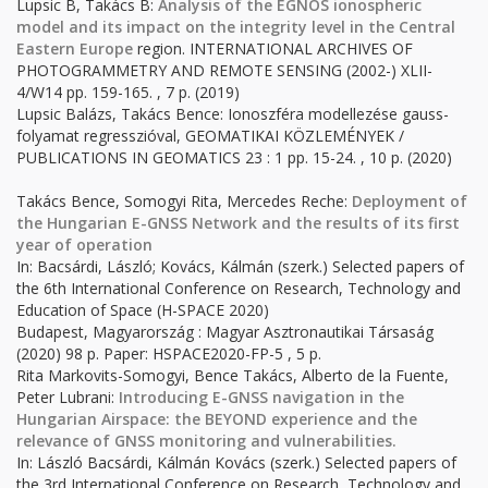
Lupsic B, Takács B:
Analysis of the EGNOS ionospheric
model and its impact on the integrity level in the Central
Eastern Europe
region. INTERNATIONAL ARCHIVES OF
PHOTOGRAMMETRY AND REMOTE SENSING (2002-) XLII-
4/W14 pp. 159-165. , 7 p. (2019)
Lupsic Balázs, Takács Bence: Ionoszféra modellezése gauss-
folyamat regresszióval, GEOMATIKAI KÖZLEMÉNYEK /
PUBLICATIONS IN GEOMATICS 23 : 1 pp. 15-24. , 10 p. (2020)
Takács Bence, Somogyi Rita, Mercedes Reche:
Deployment of
the Hungarian E-GNSS Network and the results of its first
year of operation
In: Bacsárdi, László; Kovács, Kálmán (szerk.) Selected papers of
the 6th International Conference on Research, Technology and
Education of Space (H-SPACE 2020)
Budapest, Magyarország : Magyar Asztronautikai Társaság
(2020) 98 p. Paper: HSPACE2020-FP-5 , 5 p.
Rita Markovits-Somogyi, Bence Takács, Alberto de la Fuente,
Peter Lubrani:
Introducing E-GNSS navigation in the
Hungarian Airspace: the BEYOND experience and the
relevance of GNSS monitoring and vulnerabilities.
In: László Bacsárdi, Kálmán Kovács (szerk.) Selected papers of
the 3rd International Conference on Research, Technology and