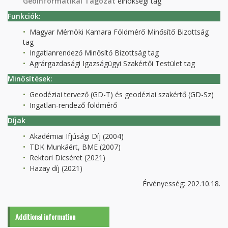
Geoinformatikai Tagozat
elnökségi tag
Funkciók:
Magyar Mérnöki Kamara Földmérő Minősítő Bizottság
tag
Ingatlanrendező Minősítő Bizottság tag
Agrárgazdasági Igazságügyi Szakértői Testület tag
Minősítések:
Geodéziai tervező (GD-T) és geodéziai szakértő (GD-Sz)
Ingatlan-rendező földmérő
Díjak
Akadémiai Ifjúsági Díj (2004)
TDK Munkáért, BME (2007)
Rektori Dicséret (2021)
Hazay díj (2021)
Érvényesség: 202.10.18.
Additional information