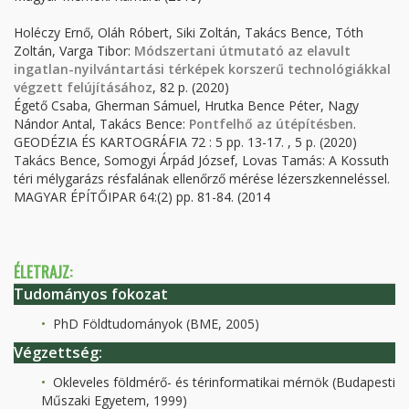
Holéczy Ernő, Oláh Róbert, Siki Zoltán, Takács Bence, Tóth
Zoltán, Varga Tibor:
Módszertani útmutató az elavult
ingatlan-nyilvántartási térképek korszerű technológiákkal
végzett felújításához
, 82 p. (2020)
Égető Csaba, Gherman Sámuel, Hrutka Bence Péter, Nagy
Nándor Antal, Takács Bence:
Pontfelhő az útépítésben
.
GEODÉZIA ÉS KARTOGRÁFIA 72 : 5 pp. 13-17. , 5 p. (2020)
Takács Bence, Somogyi Árpád József, Lovas Tamás: A Kossuth
téri mélygarázs résfalának ellenőrző mérése lézerszkenneléssel.
MAGYAR ÉPÍTŐIPAR 64:(2) pp. 81-84. (2014
ÉLETRAJZ:
Tudományos fokozat
PhD Földtudományok (BME, 2005)
Végzettség:
Okleveles földmérő- és térinformatikai mérnök (Budapesti
Műszaki Egyetem, 1999)