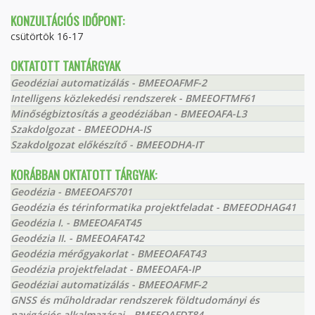
KONZULTÁCIÓS IDŐPONT:
csütörtök 16-17
OKTATOTT TANTÁRGYAK
Geodéziai automatizálás - BMEEOAFMF-2
Intelligens közlekedési rendszerek - BMEEOFTMF61
Minőségbiztosítás a geodéziában - BMEEOAFA-L3
Szakdolgozat - BMEEODHA-IS
Szakdolgozat előkészítő - BMEEODHA-IT
KORÁBBAN OKTATOTT TÁRGYAK:
Geodézia - BMEEOAFS701
Geodézia és térinformatika projektfeladat - BMEEODHAG41
Geodézia I. - BMEEOAFAT45
Geodézia II. - BMEEOAFAT42
Geodézia mérőgyakorlat - BMEEOAFAT43
Geodézia projektfeladat - BMEEOAFA-IP
Geodéziai automatizálás - BMEEOAFMF-2
GNSS és műholdradar rendszerek földtudományi és
navigációs alkalmazásai - BMEEOAFDT84