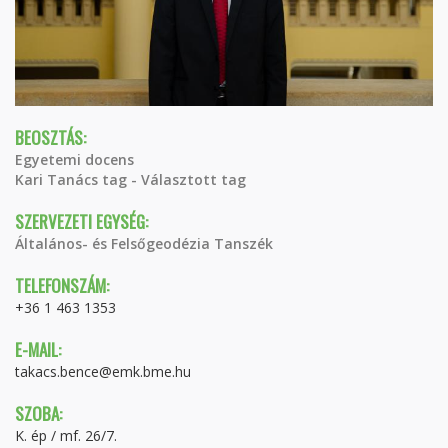
BEOSZTÁS:
Egyetemi docens
Kari Tanács tag - Választott tag
SZERVEZETI EGYSÉG:
Általános- és Felsőgeodézia Tanszék
TELEFONSZÁM:
+36 1 463 1353
E-MAIL:
takacs.bence@emk.bme.hu
SZOBA:
K. ép / mf. 26/7.