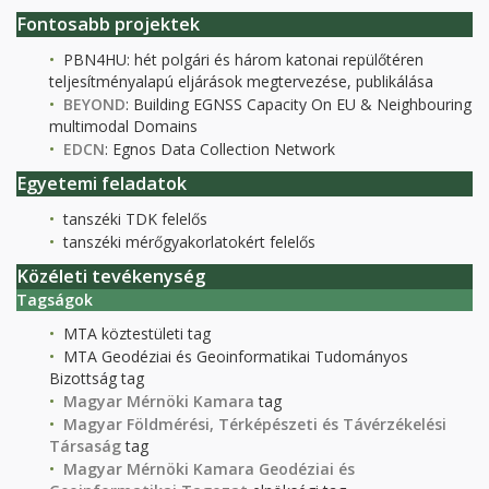
Fontosabb projektek
PBN4HU: hét polgári és három katonai repülőtéren
teljesítményalapú eljárások megtervezése, publikálása
BEYOND
: Building EGNSS Capacity On EU & Neighbouring
multimodal Domains
EDCN
: Egnos Data Collection Network
Egyetemi feladatok
tanszéki TDK felelős
tanszéki mérőgyakorlatokért felelős
Közéleti tevékenység
Tagságok
MTA köztestületi tag
MTA Geodéziai és Geoinformatikai Tudományos
Bizottság tag
Magyar Mérnöki Kamara
tag
Magyar Földmérési, Térképészeti és Távérzékelési
Társaság
tag
Magyar Mérnöki Kamara Geodéziai és