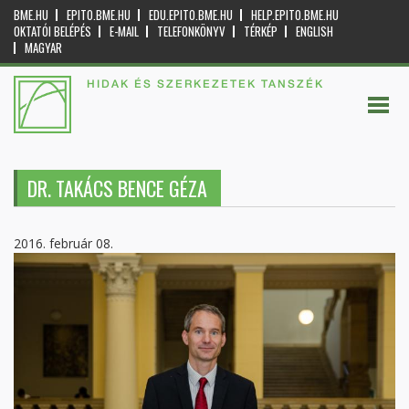
BME.HU
EPITO.BME.HU
EDU.EPITO.BME.HU
HELP.EPITO.BME.HU
OKTATÓI BELÉPÉS
E-MAIL
TELEFONKÖNYV
TÉRKÉP
ENGLISH
MAGYAR
HIDAK ÉS SZERKEZETEK TANSZÉK
DR. TAKÁCS BENCE GÉZA
2016. február 08.