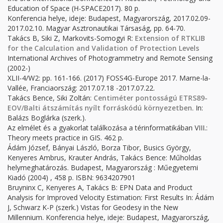
Education of Space (H-SPACE2017). 80 p.
Konferencia helye, ideje: Budapest, Magyarország, 2017.02.09-
2017.02.10. Magyar Asztronautikai Társaság, pp. 64-70.
Takács B, Siki Z, Markovits-Somogyi R:
Extension of RTKLIB
for the Calculation and Validation of Protection Levels
International Archives of Photogrammetry and Remote Sensing
(2002-)
XLII-4/W2: pp. 161-166. (2017) FOSS4G-Europe 2017. Marne-la-
Vallée, Franciaország: 2017.07.18 -2017.07.22.
Takács Bence, Siki Zoltán:
Centiméter pontosságú ETRS89-
EOV/Balti átszámítás nyílt forráskódú környezetben
. In:
Balázs Boglárka (szerk.).
Az elmélet és a gyakorlat találkozása a térinformatikában VIII.:
Theory meets practice in GIS. 462 p.
Ádám József, Bányai László, Borza Tibor, Busics György,
Kenyeres Ambrus, Krauter András, Takács Bence: Műholdas
helymeghatározás. Budapest, Magyarország : Műegyetemi
Kiadó (2004) , 458 p. ISBN: 9634207901
Bruyninx C, Kenyeres A, Takács B: EPN Data and Product
Analysis for Improved Velocity Estimation: First Results In: Ádám
J, Schwarz K-P (szerk.) Vistas for Geodesy in the New
Millennium. Konferencia helye, ideje: Budapest, Magyarország,