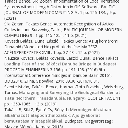
Takács Bence, Siki Zoltan: Implementation of Local Reference
Systems without Length Distortion in GIS Software, BALTIC
JOURNAL OF MODERN COMPUTING 9 : 1 pp. 126-134. , 9 p.
(2021)
Siki Zoltan, Takács Bence: Automatic Recognition of ArUco
Codes in Land Surveying Tasks, BALTIC JOURNAL OF MODERN
COMPUTING 9 : 1 pp. 115-125. , 11 p. (2021)
Kövesdi Balázs, Dunai László, Takács Bence: Az új komáromi
Duna-híd (Monostori híd) próbaterhelése MAGÉSZ
ACÉLSZERKEZETEK XVIII : 1 pp. 37-48. , 12 p. (2021)
Nauzika Kovács, Balázs Kövesdi, László Dunai, Bence Takács
:
Loading Test of the Rákóczi Danube Bridge in Budapest
.
PROCEDIA ENGINEERING
156:
pp. 191-198.
(2016) 9th
International Conference "Bridges in Danube Basin 2016",
BDB2016. Zilina, Szlovákia: 2016.09.30 -2016.10.01.
Szente István, Takács Bence, Harman-Tóth Erzsébet, Weiszburg
Tamás:
Managing and Surveying the Geological Garden at
Tata (Northern Transdanubia, Hungary)
. GEOHERITAGE 11
pp. 1353-1365. , 13 p. (2019)
Takács B, Siki Z, Égető Cs, Bényi L:
Mérnökgeodéziában
alkalmazott alapponthálózatok: A jó gyakorlat
bemutatása mintapéldákkal.
Budapest, Magyarország :
Magyar Mérnöki Kamara (2018)