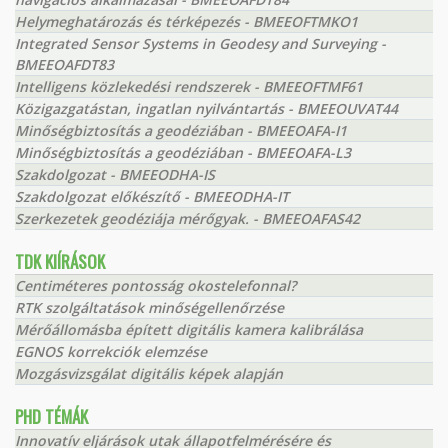
Helymeghatározás és térképezés - BMEEOFTMKO1
Integrated Sensor Systems in Geodesy and Surveying -
BMEEOAFDT83
Intelligens közlekedési rendszerek - BMEEOFTMF61
Közigazgatástan, ingatlan nyilvántartás - BMEEOUVAT44
Minőségbiztosítás a geodéziában - BMEEOAFA-I1
Minőségbiztosítás a geodéziában - BMEEOAFA-L3
Szakdolgozat - BMEEODHA-IS
Szakdolgozat előkészítő - BMEEODHA-IT
Szerkezetek geodéziája mérőgyak. - BMEEOAFAS42
TDK KIÍRÁSOK
Centiméteres pontosság okostelefonnal?
RTK szolgáltatások minőségellenőrzése
Mérőállomásba épített digitális kamera kalibrálása
EGNOS korrekciók elemzése
Mozgásvizsgálat digitális képek alapján
PHD TÉMÁK
Innovatív eljárások utak állapotfelmérésére és