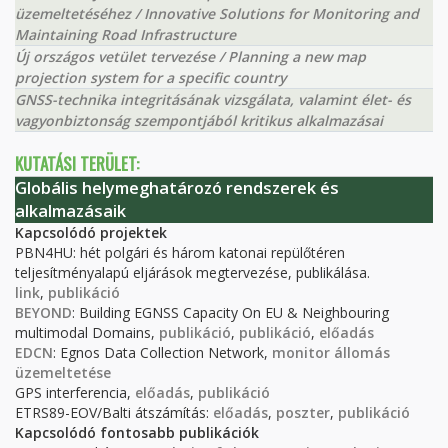
üzemeltetéséhez / Innovative Solutions for Monitoring and
Maintaining Road Infrastructure
Új országos vetület tervezése / Planning a new map
projection system for a specific country
GNSS-technika integritásának vizsgálata, valamint élet- és
vagyonbiztonság szempontjából kritikus alkalmazásai
KUTATÁSI TERÜLET:
Globális helymeghatározó rendszerek és
alkalmazásaik
Kapcsolódó projektek
PBN4HU: hét polgári és három katonai repülőtéren
teljesítményalapú eljárások megtervezése, publikálása.
link
,
publikáció
BEYOND
: Building EGNSS Capacity On EU & Neighbouring
multimodal Domains,
publikáció
,
publikáció
,
előadás
EDCN
: Egnos Data Collection Network,
monitor állomás
üzemeltetése
GPS interferencia,
előadás
,
publikáció
ETRS89-EOV/Balti átszámítás:
előadás
,
poszter
,
publikáció
Kapcsolódó fontosabb publikációk