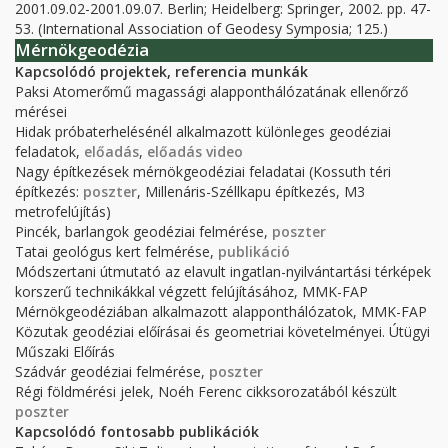
2001.09.02-2001.09.07. Berlin; Heidelberg
:
Springer,
2002.
pp. 47-
53.
(International Association of Geodesy Symposia; 125.)
Mérnökgeodézia
Kapcsolódó projektek, referencia munkák
Paksi Atomerőmű magassági alapponthálózatának ellenőrző
mérései
Hidak próbaterhelésénél alkalmazott különleges geodéziai
feladatok,
előadás
,
előadás video
Nagy építkezések mérnökgeodéziai feladatai (Kossuth téri
építkezés:
poszter
, Millenáris-Széllkapu építkezés, M3
metrofelújítás)
Pincék, barlangok geodéziai felmérése,
poszter
Tatai geológus kert felmérése,
publikáció
Módszertani útmutató az elavult ingatlan-nyilvántartási térképek
korszerű technikákkal végzett felújításához, MMK-FAP
Mérnökgeodéziában alkalmazott alapponthálózatok, MMK-FAP
Közutak geodéziai előírásai és geometriai követelményei. Útügyi
Műszaki Előírás
Szádvár geodéziai felmérése,
poszter
Régi földmérési jelek, Noéh Ferenc cikksorozatából készült
poszter
Kapcsolódó fontosabb publikációk