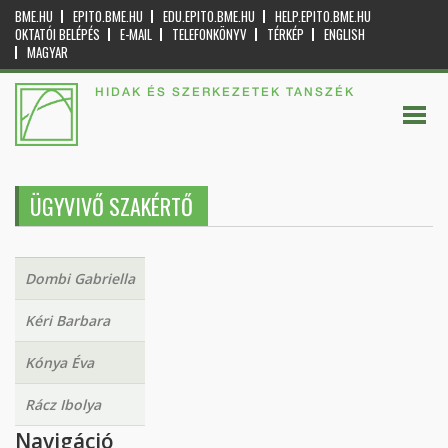
BME.HU
EPITO.BME.HU
EDU.EPITO.BME.HU
HELP.EPITO.BME.HU
OKTATÓI BELÉPÉS
E-MAIL
TELEFONKÖNYV
TÉRKÉP
ENGLISH
MAGYAR
HIDAK ÉS SZERKEZETEK TANSZÉK
ÜGYVIVŐ SZAKÉRTŐ
Dombi Gabriella
Kéri Barbara
Kónya Éva
Rácz Ibolya
Navigáció