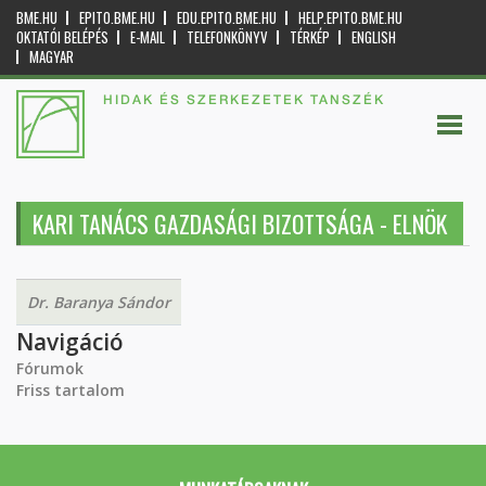
BME.HU
EPITO.BME.HU
EDU.EPITO.BME.HU
HELP.EPITO.BME.HU
OKTATÓI BELÉPÉS
E-MAIL
TELEFONKÖNYV
TÉRKÉP
ENGLISH
MAGYAR
HIDAK ÉS SZERKEZETEK TANSZÉK
KARI TANÁCS GAZDASÁGI BIZOTTSÁGA - ELNÖK
Dr. Baranya Sándor
Navigáció
Fórumok
Friss tartalom