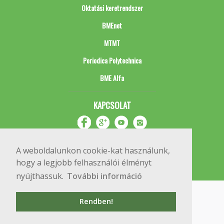
Oktatási keretrendszer
BMEnet
MTMT
Periodica Polytechnica
BME Alfa
KAPCSOLAT
A weboldalunkon cookie-kat használunk,
hogy a legjobb felhasználói élményt
nyújthassuk.
További információ
Impresszum
Copyright © 2020 BME Építőmérnöki Kar
Rendben!
1111 Budapest, Műegyetem rkp. 3.
+36 1 463 3531