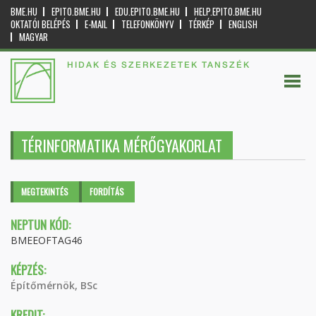
BME.HU
EPITO.BME.HU
EDU.EPITO.BME.HU
HELP.EPITO.BME.HU
OKTATÓI BELÉPÉS
E-MAIL
TELEFONKÖNYV
TÉRKÉP
ENGLISH
MAGYAR
HIDAK ÉS SZERKEZETEK TANSZÉK
TÉRINFORMATIKA MÉRŐGYAKORLAT
Elsődleges fülek
MEGTEKINTÉS
(AKTÍV
FORDÍTÁS
FÜL)
NEPTUN KÓD:
BMEEOFTAG46
KÉPZÉS:
Építőmérnök, BSc
KREDIT: