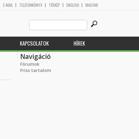
E-MAIL
TELEFONKÖNYV
TÉRKÉP
ENGLISH
MAGYAR
Search
Keresés űrlap
this
site
KAPCSOLATOK
HÍREK
Navigáció
Fórumok
Friss tartalom