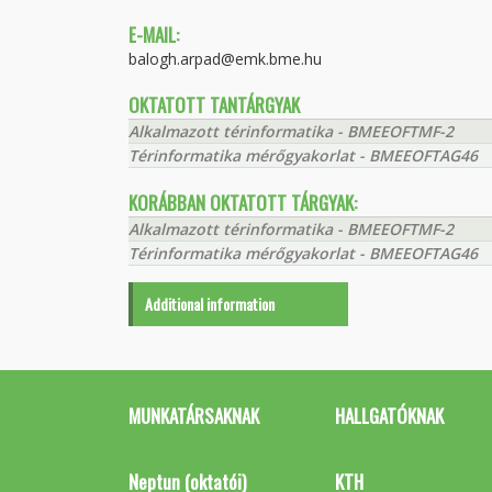
E-MAIL:
balogh.arpad@emk.bme.hu
OKTATOTT TANTÁRGYAK
Alkalmazott térinformatika - BMEEOFTMF-2
Térinformatika mérőgyakorlat - BMEEOFTAG46
KORÁBBAN OKTATOTT TÁRGYAK:
Alkalmazott térinformatika - BMEEOFTMF-2
Térinformatika mérőgyakorlat - BMEEOFTAG46
Additional information
MUNKATÁRSAKNAK
HALLGATÓKNAK
Neptun (oktatói)
KTH