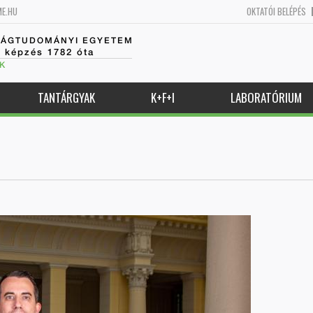
ME.HU
OKTATÓI BELÉPÉS
SÁGTUDOMÁNYI EGYETEM
k képzés 1782 óta
K
TANTÁRGYAK
K+F+I
LABORATÓRIUM