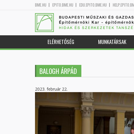
BME.HU
EPITO.BME.HU
EDU.EPITO.BME.HU
HELP.EPITO.B
BUDAPESTI MŰSZAKI ÉS GAZDA
Építőmérnöki Kar - építőmérnö
HIDAK ÉS SZERKEZETEK TANSZÉ
ELÉRHETŐSÉG
MUNKATÁRSAK
BALOGH ÁRPÁD
2023. február 22.