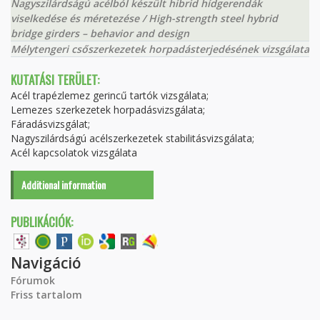
Nagyszilárdságú acélból készült hibrid hídgerendák
viselkedése és méretezése / High-strength steel hybrid
bridge girders – behavior and design
Mélytengeri csőszerkezetek horpadásterjedésének vizsgálata
KUTATÁSI TERÜLET:
Acél trapézlemez gerincű tartók vizsgálata;
Lemezes szerkezetek horpadásvizsgálata;
Fáradásvizsgálat;
Nagyszilárdságú acélszerkezetek stabilitásvizsgálata;
Acél kapcsolatok vizsgálata
Additional information
PUBLIKÁCIÓK:
Navigáció
Fórumok
Friss tartalom