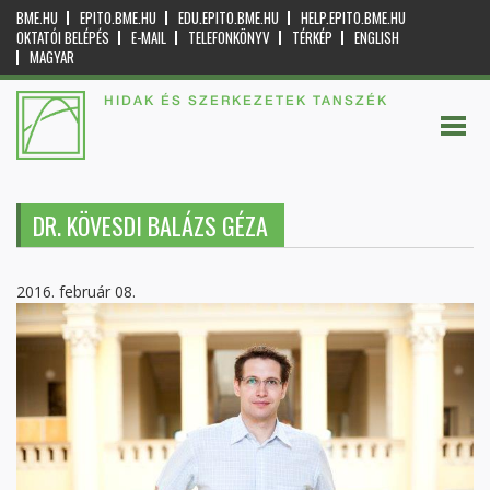
BME.HU
EPITO.BME.HU
EDU.EPITO.BME.HU
HELP.EPITO.BME.HU
OKTATÓI BELÉPÉS
E-MAIL
TELEFONKÖNYV
TÉRKÉP
ENGLISH
MAGYAR
HIDAK ÉS SZERKEZETEK TANSZÉK
DR. KÖVESDI BALÁZS GÉZA
2016. február 08.