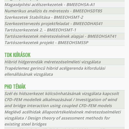
Magasépítési acélszerkezetek - BMEEOHSA-A1
Numerikus analízis és méretezés - BMEEOHSDT85
Szerkezetek Stabilitása - BMEEOHSMT-2
Szerkezettervezés projektfeladat - BMEEODHAS41
Tartószerkezetek 2. - BMEEOHSMT-1
Tartószerkezetek méretezésének alapjai - BMEEOHSAT41
Tartószerkezetek projekt - BMEEOHSMS5P
TDK KIÍRÁSOK
Hibrid hídgerendák méretezéselméleti vizsgálata
Trapézlemez gerincű hibrid acélgerenda kifordulási
ellenállásának vizsgálata
PHD TÉMÁK
Szél és hídszerkezet kölcsönhatásának vizsgálata kapcsolt
CFD–FEM modellek alkalmazásával / Investigation of wind
and bridge interaction using coupled CFD–FEM models
Meglévő acélhidak állapotértékelésének méretezéselméleti
vizsgálata / Design theory of assessment methods for
existing steel bridges