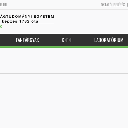
ME.HU
OKTATÓI BELÉPÉS
SÁGTUDOMÁNYI EGYETEM
k képzés 1782 óta
K
TANTÁRGYAK
K+F+I
LABORATÓRIUM