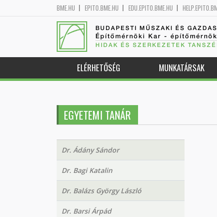
BME.HU
EPITO.BME.HU
EDU.EPITO.BME.HU
HELP.EPITO.B
BUDAPESTI MŰSZAKI ÉS GAZDA
Építőmérnöki Kar - építőmérnö
HIDAK ÉS SZERKEZETEK TANSZÉ
ELÉRHETŐSÉG
MUNKATÁRSAK
EGYETEMI TANÁR
Dr. Ádány Sándor
Dr. Bagi Katalin
Dr. Balázs György László
Dr. Barsi Árpád