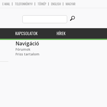
E-MAIL
TELEFONKÖNYV
TÉRKÉP
ENGLISH
MAGYAR
Search
Keresés űrlap
this
site
KAPCSOLATOK
HÍREK
Navigáció
Fórumok
Friss tartalom