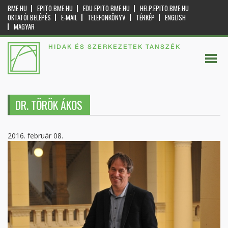
BME.HU
EPITO.BME.HU
EDU.EPITO.BME.HU
HELP.EPITO.BME.HU
OKTATÓI BELÉPÉS
E-MAIL
TELEFONKÖNYV
TÉRKÉP
ENGLISH
MAGYAR
HIDAK ÉS SZERKEZETEK TANSZÉK
DR. TÖRÖK ÁKOS
2016. február 08.