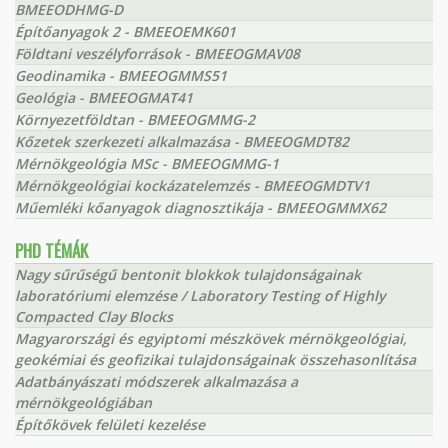
BMEEODHMG-D
Építőanyagok 2 - BMEEOEMK601
Földtani veszélyforrások - BMEEOGMAV08
Geodinamika - BMEEOGMMS51
Geológia - BMEEOGMAT41
Környezetföldtan - BMEEOGMMG-2
Kőzetek szerkezeti alkalmazása - BMEEOGMDT82
Mérnökgeológia MSc - BMEEOGMMG-1
Mérnökgeológiai kockázatelemzés - BMEEOGMDTV1
Műemléki kőanyagok diagnosztikája - BMEEOGMMX62
PHD TÉMÁK
Nagy sűrűségű bentonit blokkok tulajdonságainak
laboratóriumi elemzése / Laboratory Testing of Highly
Compacted Clay Blocks
Magyarországi és egyiptomi mészkövek mérnökgeológiai,
geokémiai és geofizikai tulajdonságainak összehasonlítása
Adatbányászati módszerek alkalmazása a
mérnökgeológiában
Építőkövek felületi kezelése