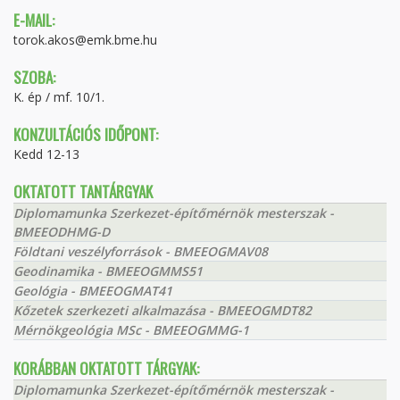
E-MAIL:
torok.akos@emk.bme.hu
SZOBA:
K. ép / mf. 10/1.
KONZULTÁCIÓS IDŐPONT:
Kedd 12-13
OKTATOTT TANTÁRGYAK
Diplomamunka Szerkezet-építőmérnök mesterszak -
BMEEODHMG-D
Földtani veszélyforrások - BMEEOGMAV08
Geodinamika - BMEEOGMMS51
Geológia - BMEEOGMAT41
Kőzetek szerkezeti alkalmazása - BMEEOGMDT82
Mérnökgeológia MSc - BMEEOGMMG-1
KORÁBBAN OKTATOTT TÁRGYAK:
Diplomamunka Szerkezet-építőmérnök mesterszak -